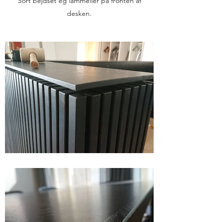
Sort bejdset eg lammeller på fronten af
desken.